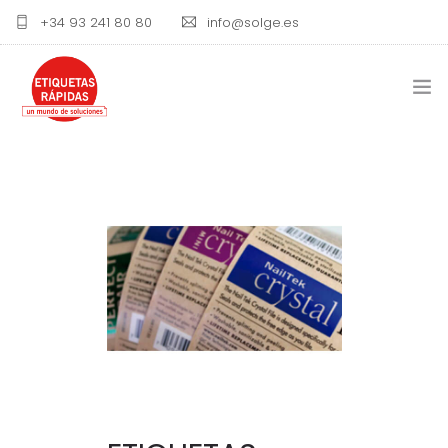
+34 93 241 80 80
info@solge.es
ETIQUETAS
IMPRESORAS DE ETIQUETAS
RIBBON Y TINTAS
BLOG
CONTACTO