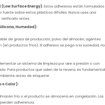
E (Low Surface Energy)
. Estos adhesivos están formulados
 fuerte sobre estos plásticos difíciles. Nunca uses una
verificarlo antes.
 Silicona, Humedad):
isible de grasa de producción, polvo del almacén, agentes
en productos fríos). El adhesivo se pega a la suciedad, no
plementar un sistema de limpieza por aire a presión o con
tado. Para productos que salen de la nevera, es fundamental
ambiente antes de etiquetar.
 o Calor):
almacén frío o el producto se almacena en congelación. Los
pierden adherencia.