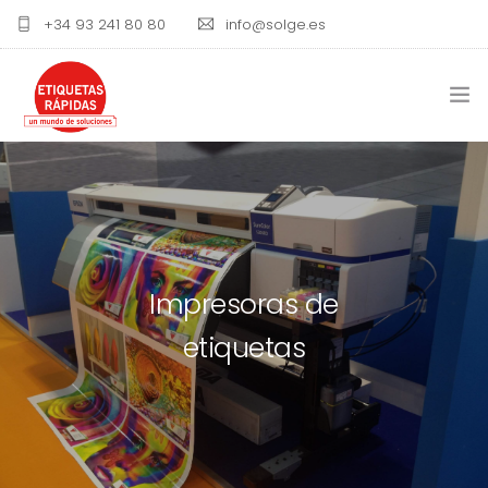
+34 93 241 80 80
info@solge.es
ETIQUETAS
IMPRESORAS DE ETIQUETAS
RIBBON Y TINTAS
Impresoras de
BLOG
etiquetas
CONTACTO