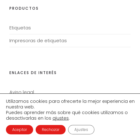
PRODUCTOS
Etiquetas
Impresoras de etiquetas
ENLACES DE INTERÉS
Aviso legal
Utilizamos cookies para ofrecerte la mejor experiencia en
Política de privacidad
nuestra web.
Puedes aprender más sobre qué cookies utilizamos o
Política de cookies
desactivarlas en los
ajustes
.
Aceptar
Rechazar
Ajustes