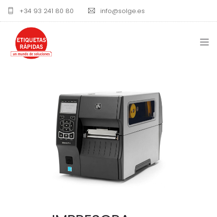
+34 93 241 80 80
info@solge.es
ETIQUETAS
IMPRESORAS DE ETIQUETAS
RIBBON Y TINTAS
BLOG
CONTACTO