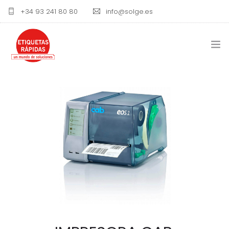
+34 93 241 80 80
info@solge.es
ETIQUETAS
IMPRESORAS DE ETIQUETAS
RIBBON Y TINTAS
BLOG
CONTACTO