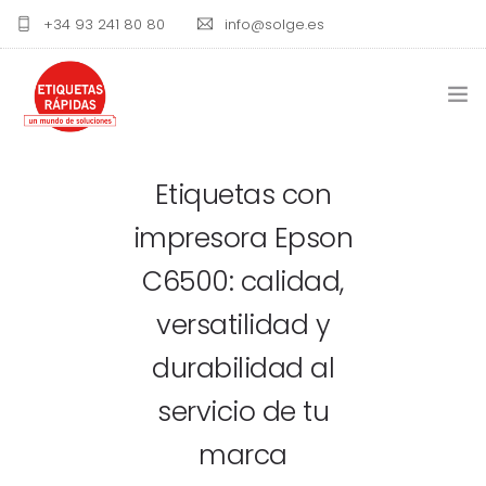
+34 93 241 80 80
info@solge.es
ETIQUETAS
Etiquetas con
IMPRESORAS DE ETIQUETAS
impresora Epson
RIBBON Y TINTAS
C6500: calidad,
versatilidad y
BLOG
durabilidad al
CONTACTO
servicio de tu
marca